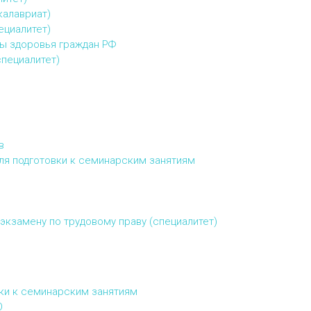
калавриат)
ециалитет)
ы здоровья граждан РФ
специалитет)
в
ля подготовки к семинарским занятиям
экзамену по трудовому праву (специалитет)
ки к семинарским занятиям
О