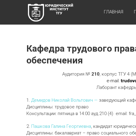
Перейти
ЮРИДИЧЕСКИЙ
к
ГЛАВНАЯ
содержимому
ИНСТИТУТ ТГУ
ЮИ
ТГУ
Кафедра трудового прав
обеспечения
Аудитория №
210
, корпус ТГУ 4 (
e-mail:
trudov
Лаборант кафедры
1.
Демидов Николай Вольтович —
заведующий кафе
Дисциплины: трудовое право
Консультации: пятница в 14:00 ауд.210 (4) email: fra_
2.
Пашкова Галина Георгиевна
, кандидат юридическ
Дисциплины: бакалавриат – право социального обе