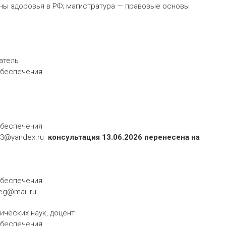
ны здоровья в РФ; магистратура — правовые основы
ватель
обеспечения
о обеспечения
uv83@yandex.ru
консультация 13.06.2026 перенесена на
обеспечения
_eg@mail.ru
ических наук, доцент
обеспечения