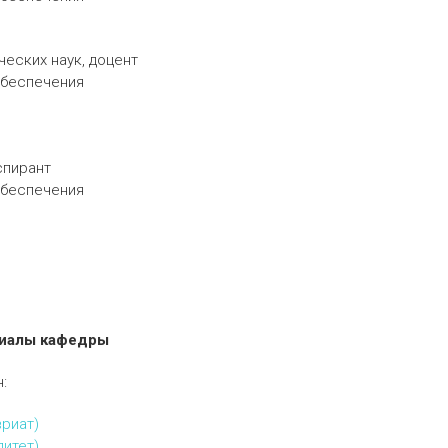
ческих наук, доцент
обеспечения
спирант
обеспечения
иалы кафедры
:
вриат)
литет)