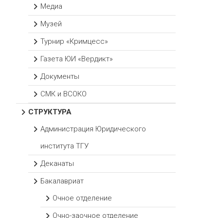
Медиа
Музей
Турнир «Кримцесс»
Газета ЮИ «Вердикт»
Документы
СМК и ВСОКО
СТРУКТУРА
Администрация Юридического
института ТГУ
Деканаты
Бакалавриат
Очное отделение
Очно-заочное отделение