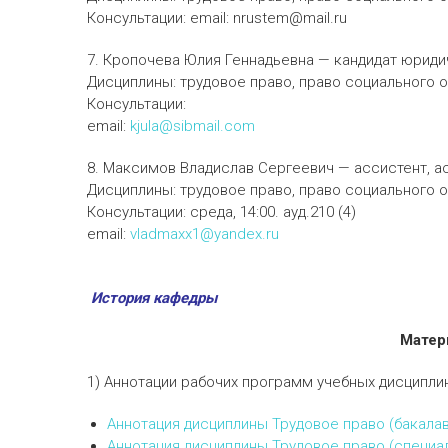
Консультации: email: nrustem@mail.ru
7. Кропочева Юлия Геннадьевна — кандидат юриди
Дисциплины: трудовое право, право социального 
Консультации:
email:
kjula@sibmail.com
8. Максимов Владислав Сергеевич — ассистент, а
Дисциплины: трудовое право, право социального 
Консультации: среда, 14:00. ауд.210 (4)
email:
vladmaxx1@yandex.ru
История кафедры
Матер
1) Аннотации рабочих программ учебных дисциплин
Аннотация дисциплины Трудовое право (бакала
Аннотация дисциплины Трудовое право (специа