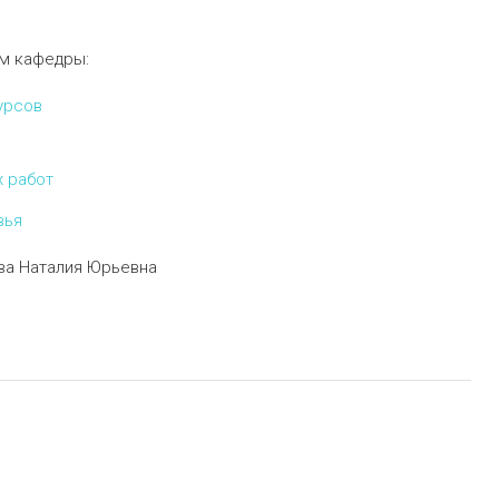
ам кафедры:
урсов
х работ
вья
ва Наталия Юрьевна