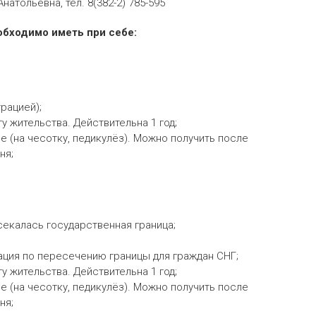
атольевна, тел. 8(382-2) 785-595
обходимо иметь при себе:
рацией);
 жительства. Действительна 1 год;
 (на чесотку, педикулёз). Можно получить после
ня;
секалась государственная граница;
ация по пересечению границы для граждан СНГ;
 жительства. Действительна 1 год;
 (на чесотку, педикулёз). Можно получить после
ня;