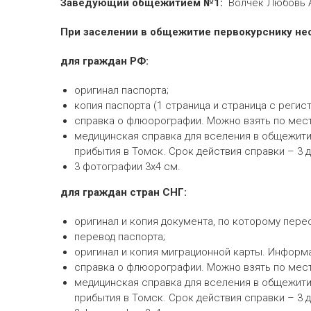
Заведующий общежитием №1:
Волчек Любовь Ан
При заселении в общежитие первокурснику не
для граждан РФ:
оригинал паспорта;
копия паспорта (1 страница и страница с регист
справка о флюорографии. Можно взять по месту
медицинская справка для вселения в общежитие
прибытия в Томск. Срок действия справки – 3 д
3 фотографии 3х4 см.
для граждан стран СНГ:
оригинал и копия документа, по которому пере
перевод паспорта;
оригинал и копия миграционной карты. Информ
справка о флюорографии. Можно взять по месту
медицинская справка для вселения в общежитие
прибытия в Томск. Срок действия справки – 3 д