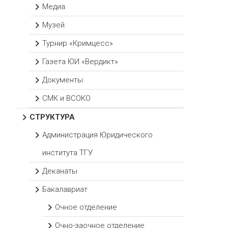
Медиа
Музей
Турнир «Кримцесс»
Газета ЮИ «Вердикт»
Документы
СМК и ВСОКО
СТРУКТУРА
Администрация Юридического
института ТГУ
Деканаты
Бакалавриат
Очное отделение
Очно-заочное отделение