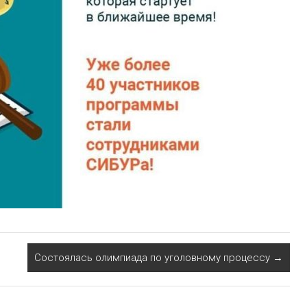
Состоялась олимпиада по уголовному процессу
→