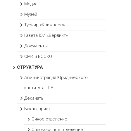
Медиа
Музей
Турнир «Кримцесс»
Газета ЮИ «Вердикт»
Документы
СМК и ВСОКО
СТРУКТУРА
Администрация Юридического
института ТГУ
Деканаты
Бакалавриат
Очное отделение
Очно-заочное отделение