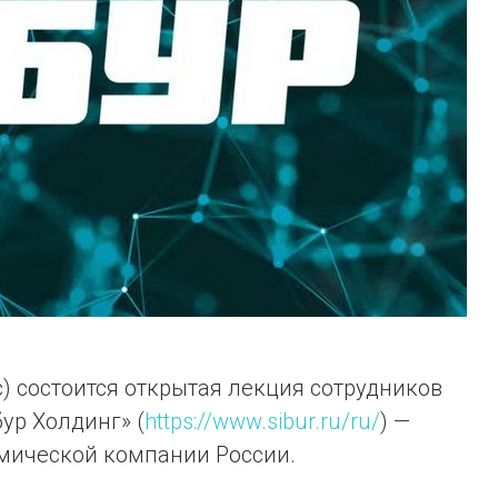
пус) состоится открытая лекция сотрудников
ур Холдинг» (
https://www.sibur.ru/ru/
) —
мической компании России.