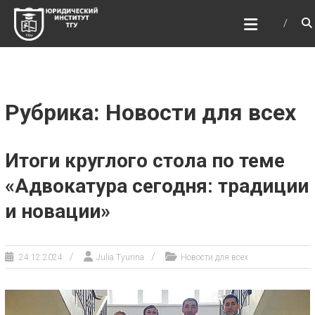
Перейти
ЮРИДИЧЕСКИЙ
к
ИНСТИТУТ ТГУ
содержимому
ЮИ ТГУ
Рубрика: Новости для всех
Итоги круглого стола по теме
«Адвокатура сегодня: традиции
и новации»
24.12.2024
Julia Tyurina
Новости для всех