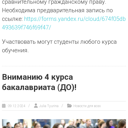
сравнительному гражданскому праву.
Необходима предварительная запись по
ссылке:
https://forms.yandex.ru/cloud/674f05db
493639f746f69f47/
Участвовать могут студенты любого курса
обучения.
Вниманию 4 курса
бакалавриата (ДО)!
09.12.2024
Julia Tyurina
Новости для всех