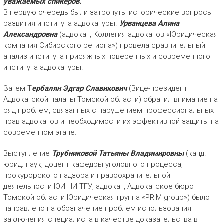
уважаемых спикеров.
В первую очередь были затронуты исторические вопросы
развития института адвокатуры.
Урванцева Алина
Александровна
(адвокат, Коллегия адвокатов «Юридическая
компания Сибирского региона») провела сравнительный
анализ института присяжных поверенных и современного
института адвокатуры.
Затем Т
ербалян Эдгар Славикович
(Вице-президент
Адвокатской палаты Томской области) обратил внимание на
ряд проблем, связанных с нарушением профессиональных
прав адвокатов и необходимости их эффективной защиты на
современном этапе.
Выступление
Трубниковой Татьяны Владимировны
(канд.
юрид. наук, доцент кафедры уголовного процесса,
прокурорского надзора и правоохранительной
деятельности ЮИ НИ ТГУ, адвокат, Адвокатское бюро
Томской области Юридическая группа «PRIM group») было
направлено на обозначение проблем использования
заключения специалиста в качестве доказательства в