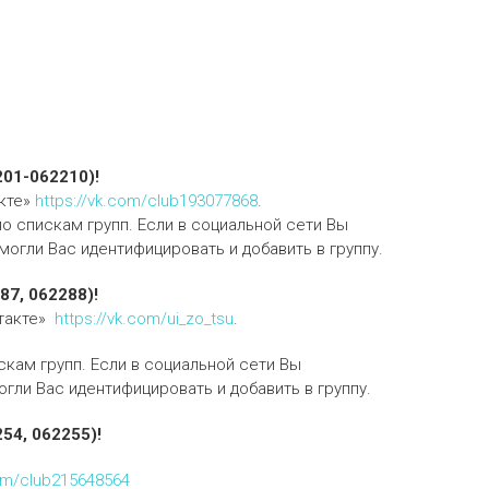
01-062210)!
кте»
https://vk.com/club193077868
.
по спискам групп. Если в социальной сети Вы
огли Вас идентифицировать и добавить в группу.
7, 062288)!
нтакте»
https://vk.com/ui_zo_tsu
.
скам групп. Если в социальной сети Вы
гли Вас идентифицировать и добавить в группу.
54, 062255)!
com/club215648564