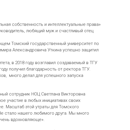
льная собственность и интеллектуальные права»
уководитель, любящий муж и счастливый отец
дующем Томский государственный университет по
димира Александровича Уткина успешно защитил
ета, в 2018 году возглавил создаваемый в ТГУ
оду получил благодарность от ректора ТГУ.
ов, много делал для успешного запуска
чный сотрудник НОЦ Светлана Викторовна
ое участие в любых инициативах своих
ее. Масштаб этой утраты для Томского
Не стало нашего любимого друга. Мы много
очень вдохновляюще».