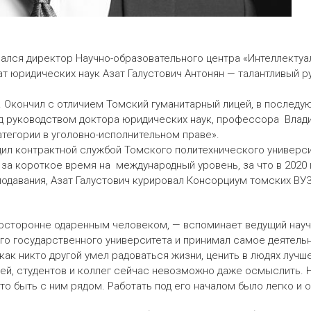
чался директор Научно-образовательного центра «Интеллектуа
ат юридических наук Азат Галустович Антонян — талантливый р
ии. Окончил с отличием Томский гуманитарный лицей, в после
под руководством доктора юридических наук, профессора Вла
тегории в уголовно-исполнительном праве».
дил контрактной службой Томского политехнического университ
за короткое время на международный уровень, за что в 2020 г
давания, Азат Галустович курировал Консорциум томских ВУЗ
зносторонне одаренным человеком, — вспоминает ведущий нау
го государственного университета и принимал самое деятельн
 как никто другой умел радоваться жизни, ценить в людях лучш
узей, студентов и коллег сейчас невозможно даже осмыслить. 
о быть с ним рядом. Работать под его началом было легко и 