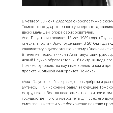
В четверг 30 июня 2022 года скоропостижно скон
Томского государственного университета, кандид
двоих малышей, опора своих родителей.
Азат Галустович родился 13 мая 1989 года в Груз
специальности «Юриспруденция». В 2016-м году 
кандидатскую диссертацию на тему «Оценочные ка
В течение нескольких лет Азат Галустович руково
новый Научно-образовательный центр, выведя его 
Помимо руководства научным коллективом и препо
проекта «Большой университет Томска».
«Азат Галустович был ярким, очень добрым и ра
Бутенко, — Он искренне радел за будущее Томско
сотрудников. Всегда подставлял плечо и при этом
государственного университета, для всех его др
смеялись вместе и мне бесконечно повезло прост