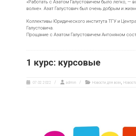
«Работать с Азатом Галустовичем было легко, — 
волне». Азат Галустович был очень добрым и жиз
Коллективы Юридического института ТГУ и Центра
Галустовича.
Прощание с Азатом Галустовичем Антоняном состоитс
1 курс: курсовые
,
07.02.2022
admin
Новости для всех
Новост