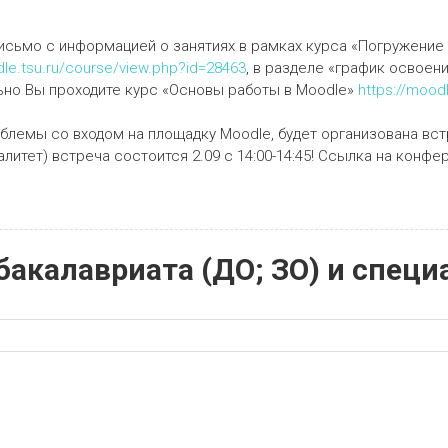
исьмо с информацией о занятиях в рамках курса «Погружение 
dle.tsu.ru/course/view.php?id=28463
, в разделе «график освоен
ьно Вы проходите курс «Основы работы в Moodle»
https://mood
роблемы со входом на площадку Moodle, будет организована в
алитет) встреча состоится 2.09 с 14:00-14:45! Ссылка на конф
бакалавриата (ДО; ЗО) и специ