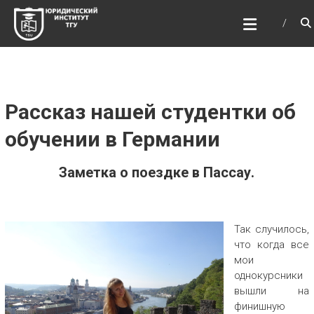
Перейти
ЮРИДИЧЕСКИЙ
к
ИНСТИТУТ ТГУ
содержимому
ЮИ ТГУ
Рассказ нашей студентки об
обучении в Германии
Заметка о поездке в Пассау.
Так случилось,
что когда все
мои
однокурсники
вышли на
финишную